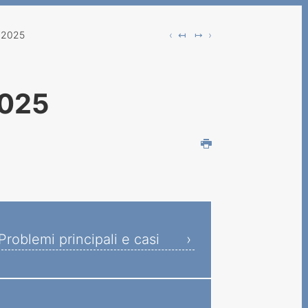
 2025
‹ ↤
↦ ›
2025
Problemi principali e casi