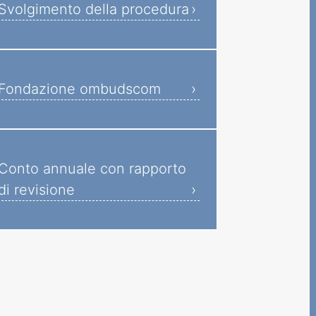
Svolgimento della procedura
Fondazione ombudscom
Conto annuale con rapporto
di revisione