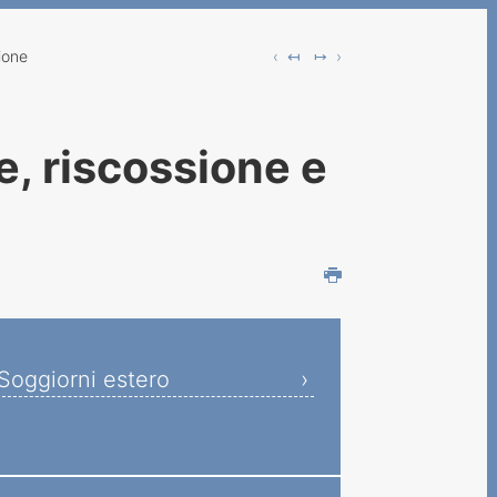
ione
‹ ↤
↦ ›
e, riscossione e
Soggiorni estero