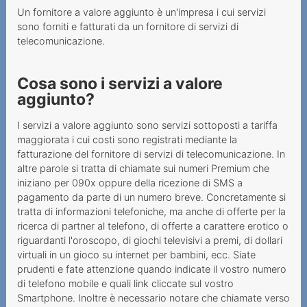
Un fornitore a valore aggiunto è un'impresa i cui servizi
Come fare per reclamare
sono forniti e fatturati da un fornitore di servizi di
telecomunicazione.
Conclusione di contratti con
dei minorenni
Cosa sono i servizi a valore
Chiamate a tariffa
aggiunto?
maggiorata
I servizi a valore aggiunto sono servizi sottoposti a tariffa
Obblighi del fornitore di
maggiorata i cui costi sono registrati mediante la
servizi a valore aggiunta
fatturazione del fornitore di servizi di telecomunicazione. In
altre parole si tratta di chiamate sui numeri Premium che
Servizi a valore aggiunto
iniziano per 090x oppure della ricezione di SMS a
senza SMS o chiamata
pagamento da parte di un numero breve. Concretamente si
tratta di informazioni telefoniche, ma anche di offerte per la
Proteggersi dai numeri a
ricerca di partner al telefono, di offerte a carattere erotico o
tariffa maggiorata
riguardanti l'oroscopo, di giochi televisivi a premi, di dollari
virtuali in un gioco su internet per bambini, ecc. Siate
SMS a tariffa maggiorata
prudenti e fate attenzione quando indicate il vostro numero
di telefono mobile e quali link cliccate sul vostro
Link per i fornitori die
Smartphone. Inoltre è necessario notare che chiamate verso
numeri 0900x, SMS e MMS