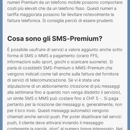
numeri Premium da un telefono mobile possono comportare
costi più elevati che da un telefono fisso. Questi numeri a
Informazioni sui servizi di
tariffa maggiorata possono far lievitare notevolmente la
telecomunicazione
fattura telefonica. Si consiglia perciò di essere prudenti.
Informazioni su tasse,
riscossione e fatturazione
Cosa sono gli SMS-Premium?
In evidenza
È possibile usufruire di servizi a valore aggiunto anche sotto
forma di SMS o MMS a pagamento (orario FFS,
Esempi
informazioni sullo sport, giochi o scaricare suonerie). Si
parla di cosiddetti SMS-Premium o MMS-Premium che
vengono indicati come tali anche sulla fattura del fornitore
di servizi di telecomunicazione. Se vi è stata una
stipulazione di un abbonamento (ricezione di più messaggi
alla settimana fino a quando non venga disdetto il servizio),
un simile SMS o MMS può costare fino a CHF 5.-. Si paga
pertanto per la ricezione dei messaggi e, generalmente, non
per il loro invio. Questi messaggi automatici vengono
chiamati anche servizi push. Per poter disattivare tali servizi
push, il cliente deve attivarsi inviando il messaggio
contenente la parola „stop“ al numero breve interessato. Nel