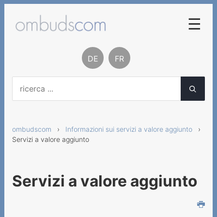
☰
Procedura di conciliazione
DE
FR
Basi legali
Contatto
Chi siamo
ombudscom
›
Informazioni sui servizi a valore aggiunto
›
Rapporti e statistiche
Servizi a valore aggiunto
Informazioni sui servizi a
valore aggiunto
Servizi a valore aggiunto
Servizi a valore aggiunto
Fornitori di servizi a valore
aggiunto