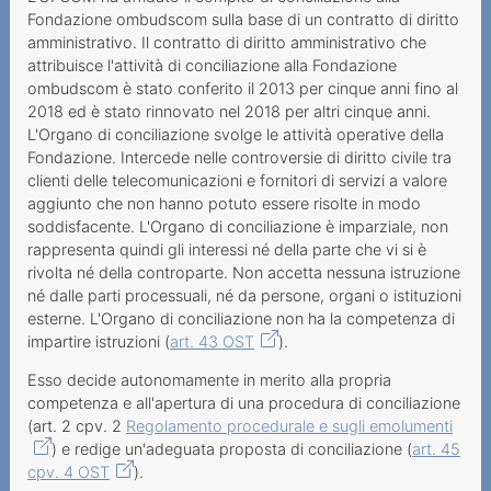
Rapporti e statistiche
Fondazione ombudscom sulla base di un contratto di diritto
amministrativo. Il contratto di diritto amministrativo che
Informazioni sui servizi a
attribuisce l'attività di conciliazione alla Fondazione
valore aggiunto
ombudscom è stato conferito il 2013 per cinque anni fino al
2018 ed è stato rinnovato nel 2018 per altri cinque anni.
Informazioni sui servizi di
L'Organo di conciliazione svolge le attività operative della
telecomunicazione
Fondazione. Intercede nelle controversie di diritto civile tra
clienti delle telecomunicazioni e fornitori di servizi a valore
Informazioni su tasse,
aggiunto che non hanno potuto essere risolte in modo
riscossione e fatturazione
soddisfacente. L'Organo di conciliazione è imparziale, non
rappresenta quindi gli interessi né della parte che vi si è
In evidenza
rivolta né della controparte. Non accetta nessuna istruzione
Esempi
né dalle parti processuali, né da persone, organi o istituzioni
esterne. L'Organo di conciliazione non ha la competenza di
impartire istruzioni (
art. 43 OST
).
Esso decide autonomamente in merito alla propria
competenza e all'apertura di una procedura di conciliazione
(art. 2 cpv. 2
Regolamento procedurale e sugli emolumenti
) e redige un'adeguata proposta di conciliazione (
art. 45
cpv. 4 OST
).