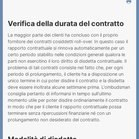
telecomunicazione
Contratto e disdetta
Verifica della durata del contratto
contrattuale
Preselezione
La maggior parte dei clienti ha concluso con il proprio
fornitore dei contratti cosiddetti roll-over. In questo caso il
Analog ALL-IP
rapporto contrattuale si rinnova automaticamente per un
certo periodo stabilito nelle condizioni generali qualora le
SIM-lock
parti non esercitino il loro diritto di disdetta contrattuale. Il
problema di tali contratti consiste nel fatto che, per ogni
Informazioni su tasse,
periodo di prolungamento, il cliente ha a disposizione un
riscossione e fatturazione
unico termine in cui poter disdire il contratto e la disdetta
deve essere inoltrata alcune settimane prima. L'ombudsman
In evidenza
consiglia pertanto di informarsi in tempo sull'ultimo
momento utile per poter disdire ordinariamente il contratto
Esempi
in modo che per il cliente il rapporto contrattuale possa
terminare senza ripercussioni finanziarie né con un
prolungamento non desiderato del contratto.