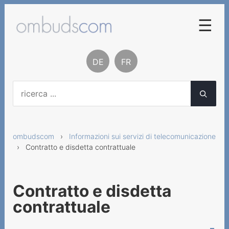
☰
Procedura di conciliazione
DE
FR
Basi legali
Contatto
Chi siamo
ombudscom
›
Informazioni sui servizi di telecomunicazione
Rapporti e statistiche
› Contratto e disdetta contrattuale
Informazioni sui servizi a
valore aggiunto
Contratto e disdetta
Informazioni sui servizi di
contrattuale
telecomunicazione
Fornitore servizi