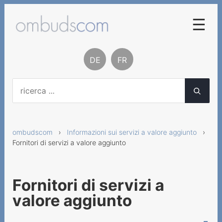
☰
Procedura di conciliazione
DE
FR
Basi legali
Contatto
Chi siamo
ombudscom
›
Informazioni sui servizi a valore aggiunto
›
Rapporti e statistiche
Fornitori di servizi a valore aggiunto
Informazioni sui servizi a
valore aggiunto
Fornitori di servizi a
Servizi a valore aggiunto
valore aggiunto
Fornitori di servizi a valore
aggiunto