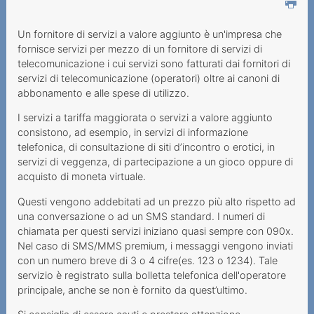
Come fare per reclamare
Un fornitore di servizi a valore aggiunto è un'impresa che
Conclusione di contratti con
fornisce servizi per mezzo di un fornitore di servizi di
dei minorenni
telecomunicazione i cui servizi sono fatturati dai fornitori di
servizi di telecomunicazione (operatori) oltre ai canoni di
Chiamate a tariffa
abbonamento e alle spese di utilizzo.
maggiorata
I servizi a tariffa maggiorata o servizi a valore aggiunto
consistono, ad esempio, in servizi di informazione
Obblighi del fornitore di
telefonica, di consultazione di siti d’incontro o erotici, in
servizi a valore aggiunta
servizi di veggenza, di partecipazione a un gioco oppure di
Servizi a valore aggiunto
acquisto di moneta virtuale.
senza SMS o chiamata
Questi vengono addebitati ad un prezzo più alto rispetto ad
una conversazione o ad un SMS standard. I numeri di
Proteggersi dai numeri a
chiamata per questi servizi iniziano quasi sempre con 090x.
tariffa maggiorata
Nel caso di SMS/MMS premium, i messaggi vengono inviati
con un numero breve di 3 o 4 cifre(es. 123 o 1234). Tale
SMS a tariffa maggiorata
servizio è registrato sulla bolletta telefonica dell'operatore
principale, anche se non è fornito da quest’ultimo.
Link per i fornitori die
numeri 0900x, SMS e MMS