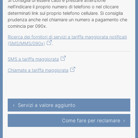
Si consiglia di essere cauti e prestare attenzione
nell’indicare il proprio numero di telefono o nel cliccare
Informazioni sui servizi di
determinati link sul proprio telefono cellulare. Si consiglia
telecomunicazione
prudenza anche nel chiamare un numero a pagamento che
comincia per 090x.
Informazioni su tasse,
riscossione e fatturazione
Ricerca dei fornitori di servizi a tariffa maggiorata notificati
(SMS/MMS/090x)
.
In evidenza
Esempi
SMS a tariffa maggiorata
Chiamate a tariffa maggiorata
‹ Servizi a valore aggiunto
Come fare per reclamare ›