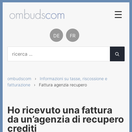
☰
Procedura di conciliazione
DE
FR
Basi legali
Contatto
Chi siamo
ombudscom
›
Informazioni su tasse, riscossione e
Rapporti e statistiche
fatturazione
› Fattura agenzia recupero
Informazioni sui servizi a
valore aggiunto
Ho ricevuto una fattura
Informazioni sui servizi di
da un’agenzia di recupero
telecomunicazione
crediti
Informazioni su tasse,