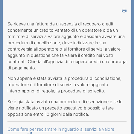
riscossione e fatturazione
Fatturazione /Termini
pagamento
Se riceve una fattura da un’agenzia di recupero crediti
concernente un credito vantato di un operatore o da un
Soggiorni estero
fornitore di servizi a valore aggiunto e desidera avviare una
procedura di conciliazione, deve indirizzare la sua
Fattura agenzia recupero
controversia all'operatore o al fornitore di servizi a valore
aggiunto in questione che fa valere il credito nei vostri
Operatore telefonico
confronti. Chieda all'agenzia di recupero crediti una proroga
annulla costi
di pagamento.
Costi di collegamento via
Non appena è stata avviata la procedura di conciliazione,
cavo
l’operatore o il fornitore di servizi a valore aggiunto
interrompono, di regola, la procedura di sollecito.
Tasse pagamento
Se è già stata avviata una procedura di esecuzione e se le
In evidenza
viene notificato un precetto esecutivo è possibile fare
opposizione entro 10 giorni dalla notifica.
Esempi
Come fare per reclamare in riguardo ai servizi a valore